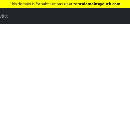
This domain is for sale! Contact us at
tomsdomains@duck.com
vätt