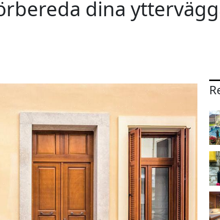
 förbereda dina ytterväg
Re