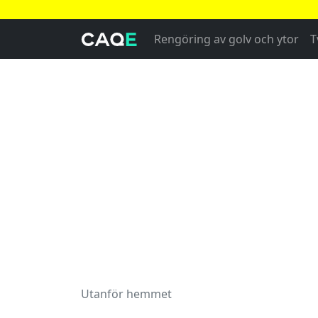
Rengöring av golv och ytor
T
Utanför hemmet