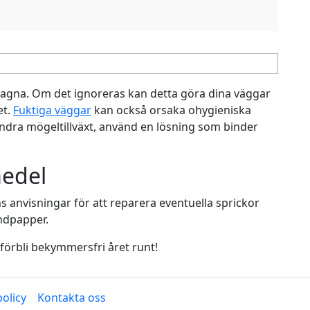
flagna. Om det ignoreras kan detta göra dina väggar
et.
Fuktiga väggar
kan också orsaka ohygieniska
indra mögeltillväxt, använd en lösning som binder
medel
ens anvisningar för att reparera eventuella sprickor
andpapper.
förbli bekymmersfri året runt!
olicy
Kontakta oss