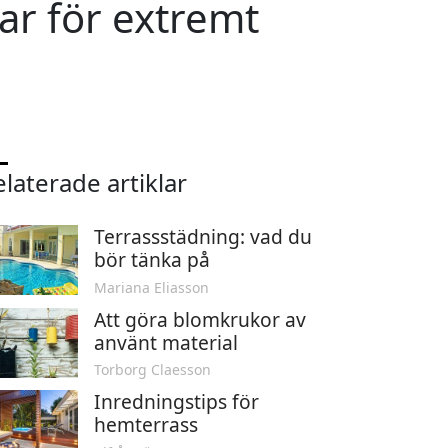
gar för extremt
laterade artiklar
Terrassstädning: vad du
bör tänka på
Mariana Eliasson
Att göra blomkrukor av
använt material
Torborg Claesson
Inredningstips för
hemterrass