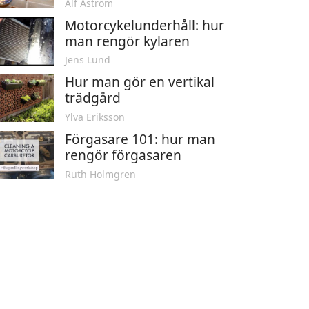
Alf Åström
Motorcykelunderhåll: hur
man rengör kylaren
Jens Lund
Hur man gör en vertikal
trädgård
Ylva Eriksson
Förgasare 101: hur man
rengör förgasaren
Ruth Holmgren