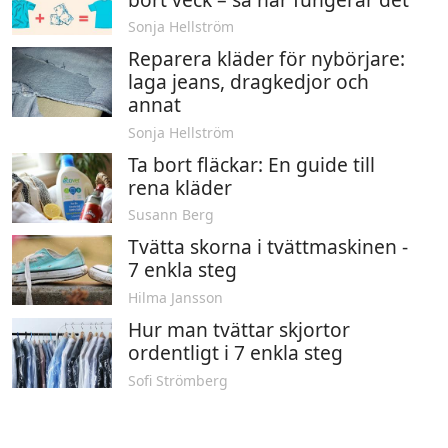
Sonja Hellström
Reparera kläder för nybörjare:
laga jeans, dragkedjor och
annat
Sonja Hellström
Ta bort fläckar: En guide till
rena kläder
Susann Berg
Tvätta skorna i tvättmaskinen -
7 enkla steg
Hilma Jansson
Hur man tvättar skjortor
ordentligt i 7 enkla steg
Sofi Strömberg