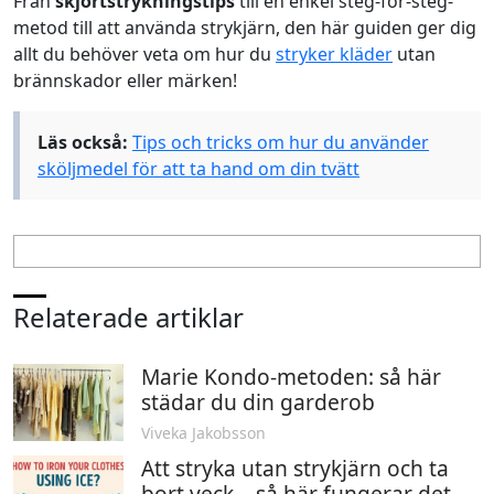
Från
skjortstrykningstips
till en enkel steg-för-steg-
metod till att använda strykjärn, den här guiden ger dig
allt du behöver veta om hur du
stryker kläder
utan
brännskador eller märken!
Läs också:
Tips och tricks om hur du använder
sköljmedel för att ta hand om din tvätt
Relaterade artiklar
Marie Kondo-metoden: så här
städar du din garderob
Viveka Jakobsson
Att stryka utan strykjärn och ta
bort veck – så här fungerar det