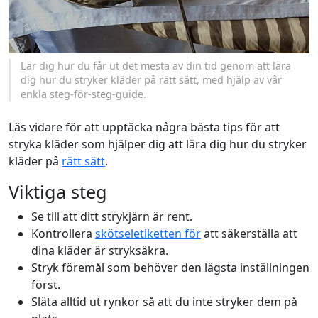
Lär dig hur du får ut det mesta av din tid genom att lära
dig hur du stryker kläder på rätt sätt, med hjälp av vår
enkla steg-för-steg-guide.
Läs vidare för att upptäcka några bästa tips för att
stryka kläder som hjälper dig att lära dig hur du stryker
kläder på
rätt sätt
.
Viktiga steg
Se till att ditt strykjärn är rent.
Kontrollera
skötseletiketten för
att säkerställa att
dina kläder är stryksäkra.
Stryk föremål som behöver den lägsta inställningen
först.
Släta alltid ut rynkor så att du inte stryker dem på