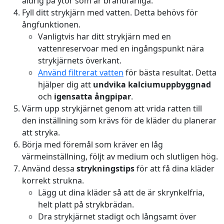
aldrig på ytor som är brandfarliga.
Fyll ditt strykjärn med vatten. Detta behövs för
ångfunktionen.
Vanligtvis har ditt strykjärn med en
vattenreservoar med en ingångspunkt nära
strykjärnets överkant.
Använd filtrerat vatten
för bästa resultat. Detta
hjälper dig att
undvika kalciumuppbyggnad
och
igensatta ångpipar
.
Värm upp strykjärnet genom att vrida ratten till
den inställning som krävs för de kläder du planerar
att stryka.
Börja med föremål som kräver en låg
värmeinställning, följt av medium och slutligen hög.
Använd dessa
strykningstips
för att få dina kläder
korrekt strukna.
Lägg ut dina kläder så att de är skrynkelfria,
helt platt på strykbrädan.
Dra strykjärnet stadigt och långsamt över