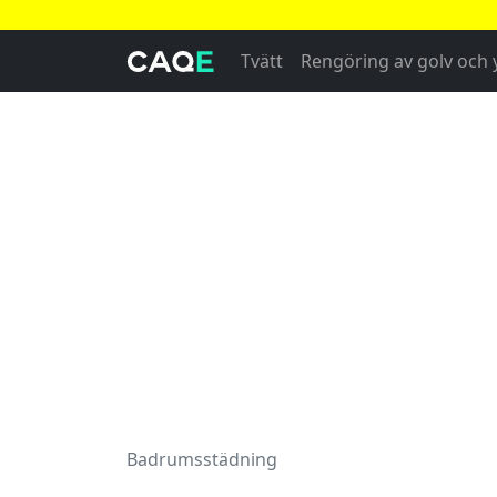
Tvätt
Rengöring av golv och 
Badrumsstädning