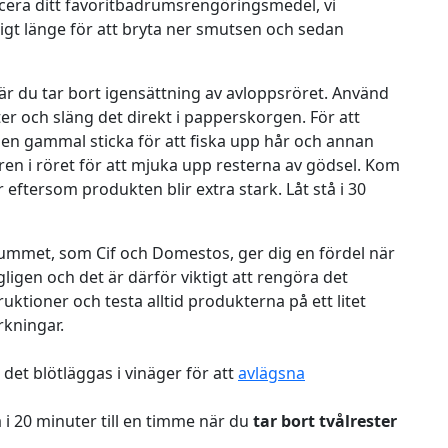
cera ditt favoritbadrumsrengöringsmedel, vi
kligt länge för att bryta ner smutsen och sedan
r du tar bort igensättning av avloppsröret. Använd
er och släng det direkt i papperskorgen. För att
 en gammal sticka för att fiska upp hår och annan
en i röret för att mjuka upp resterna av gödsel. Kom
er eftersom produkten blir extra stark. Låt stå i 30
drummet, som
Cif
och
Domestos
, ger dig en fördel när
igen och det är därför viktigt att rengöra det
truktioner och testa alltid produkterna på ett litet
rkningar.
det blötläggas i vinäger för att
avlägsna
a i 20 minuter till en timme när du
tar bort tvålrester