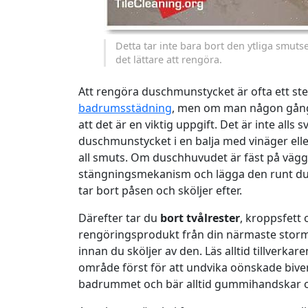
Detta tar inte bara bort den ytliga smuts
det lättare att rengöra.
Att rengöra duschmunstycket är ofta ett ste
badrumsstädning
, men om man någon gång 
att det är en viktig uppgift. Det är inte all
duschmunstycket i en balja med vinäger ell
all smuts. Om duschhuvudet är fäst på vägg
stängningsmekanism och lägga den runt dus
tar bort påsen och sköljer efter.
Därefter tar du
bort tvålrester
, kroppsfett 
rengöringsprodukt från din närmaste stormar
innan du sköljer av den. Läs alltid tillverkar
område först för att undvika oönskade biverkn
badrummet och bär alltid gummihandskar o