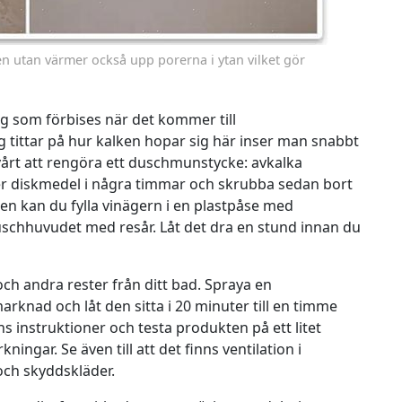
en utan värmer också upp porerna i ytan vilket gör
g som förbises när det kommer till
tittar på hur kalken hopar sig här inser man snabbt
s svårt att rengöra ett duschmunstycke: avkalka
er diskmedel i några timmar och skrubba sedan bort
en kan du fylla vinägern i en plastpåse med
chhuvudet med resår. Låt det dra en stund innan du
och andra rester från ditt bad. Spraya en
knad och låt den sitta i 20 minuter till en timme
ens instruktioner och testa produkten på ett litet
ingar. Se även till att det finns ventilation i
ch skyddskläder.