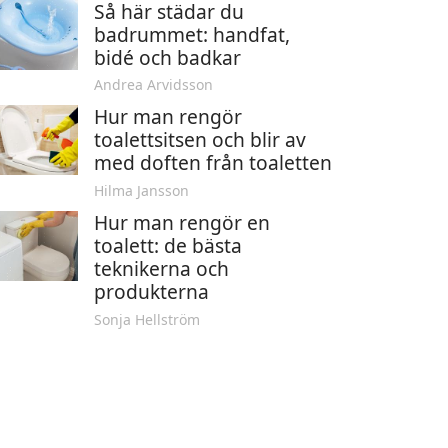
Så här städar du
badrummet: handfat,
bidé och badkar
Andrea Arvidsson
Hur man rengör
toalettsitsen och blir av
med doften från toaletten
Hilma Jansson
Hur man rengör en
toalett: de bästa
teknikerna och
produkterna
Sonja Hellström