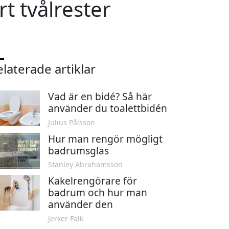
t tvålrester
laterade artiklar
Vad är en bidé? Så här
använder du toalettbidén
Julius Pålsson
Hur man rengör mögligt
badrumsglas
Stanley Abrahamsson
Kakelrengörare för
badrum och hur man
använder den
Jerker Falk