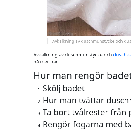
Avkalkning av duschmunstycke och dusc
Avkalkning av duschmunstycke och
duschk
på mer här.
Hur man rengör badet
Skölj badet
Hur man tvättar dusc
Ta bort tvålrester från 
Rengör fogarna med 