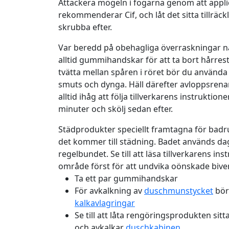
Attackera mögeln i fogarna genom att appli
rekommenderar Cif, och låt det sitta tillräc
skrubba efter.
Var beredd på obehagliga överraskningar nä
alltid gummihandskar för att ta bort hårrest
tvätta mellan spåren i röret bör du använda
smuts och dynga. Häll därefter avloppsrenar
alltid ihåg att följa tillverkarens instruktion
minuter och skölj sedan efter.
Städprodukter speciellt framtagna för ba
det kommer till städning. Badet används dagl
regelbundet. Se till att läsa tillverkarens ins
område först för att undvika oönskade bive
Ta ett par gummihandskar
För avkalkning av
duschmunstycket
bör 
kalkavlagringar
Se till att låta rengöringsprodukten sitt
och avkalkar
duschkabinen
.