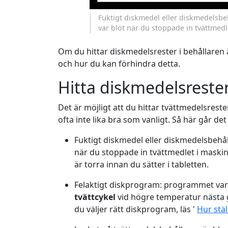
Fuktigt diskmedel eller diskmedelsbe
var blöt när du stoppade in tvättmedl
Om du hittar diskmedelsrester i behållaren 
och hur du kan förhindra detta.
Hitta diskmedelsreste
Det är möjligt att du hittar tvättmedelsrester
ofta inte lika bra som vanligt. Så här går det
Fuktigt diskmedel eller diskmedelsbehål
när du stoppade in tvättmedlet i maskin
är torra innan du sätter i tabletten.
Felaktigt diskprogram: programmet var f
tvättcykel
vid högre temperatur nästa 
du väljer rätt diskprogram, läs '
Hur stäl