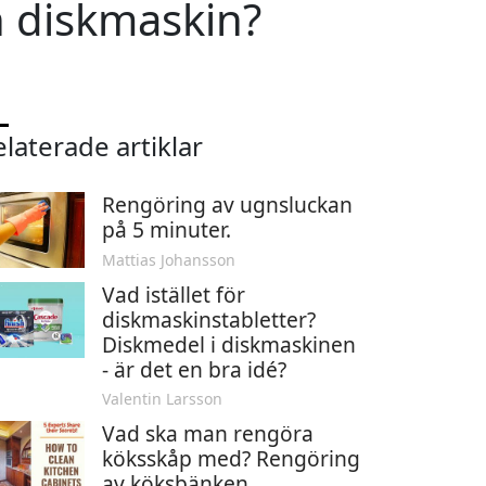
n diskmaskin?
laterade artiklar
Rengöring av ugnsluckan
på 5 minuter.
Mattias Johansson
Vad istället för
diskmaskinstabletter?
Diskmedel i diskmaskinen
- är det en bra idé?
Valentin Larsson
Vad ska man rengöra
köksskåp med? Rengöring
av köksbänken