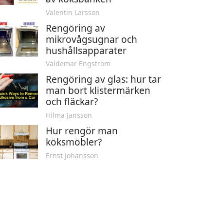
Valentin Larsson
Rengöring av
mikrovågsugnar och
hushållsapparater
Valdemar Engström
Rengöring av glas: hur tar
man bort klistermärken
och fläckar?
Hilma Jansson
Hur rengör man
köksmöbler?
Ernst Johansson