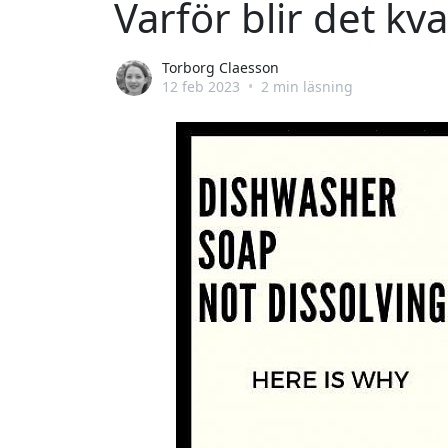
Varför blir det k
Torborg Claesson
12 feb 2023
•
2 min läsning