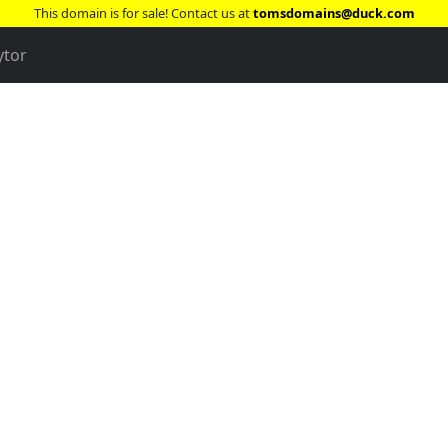
This domain is for sale! Contact us at
tomsdomains@duck.com
ytor