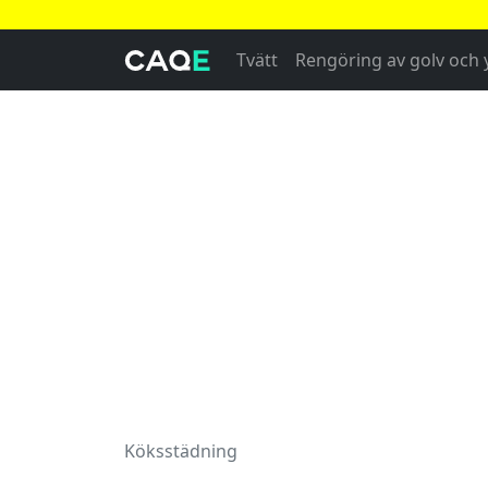
Tvätt
Rengöring av golv och 
Köksstädning