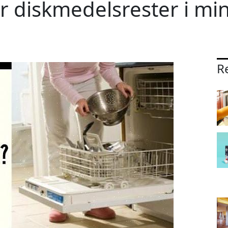
var diskmedelsrester i mi
Re