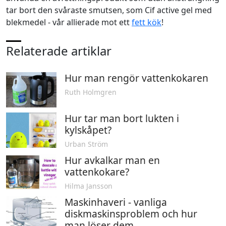
tar bort den svåraste smutsen, som
Cif active gel med
blekmedel
- vår allierade mot ett
fett kök
!
Relaterade artiklar
Hur man rengör vattenkokaren
Ruth Holmgren
Hur tar man bort lukten i
kylskåpet?
Urban Ström
Hur avkalkar man en
vattenkokare?
Hilma Jansson
Maskinhaveri - vanliga
diskmaskinsproblem och hur
man löser dem