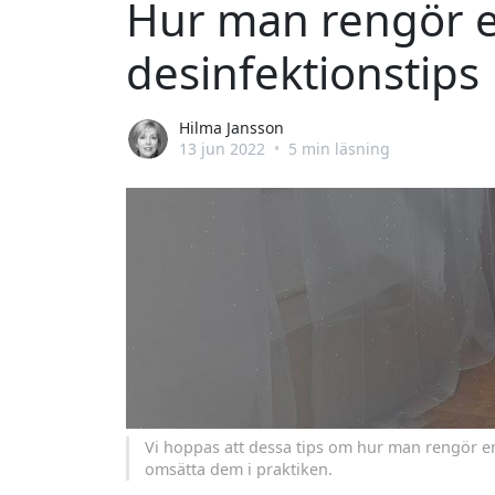
Hur man rengör en
desinfektionstips
Hilma Jansson
13 jun 2022
•
5 min läsning
Vi hoppas att dessa tips om hur man rengör e
omsätta dem i praktiken.