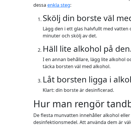
dessa
enkla steg
:
Skölj din borste väl me
Lägg den i ett glas halvfullt med vatten 
minuter och skölj av det.
Häll lite alkohol på den
I en annan behållare, lägg lite alkohol o
täcka borsten väl med alkohol.
Låt borsten ligga i alko
Klart: din borste är desinficerad.
Hur man rengör tand
De flesta munvatten innehåller alkohol eller 
desinfektionsmedel. Att använda dem är väld