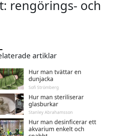
t: rengörings- och
laterade artiklar
Hur man tvättar en
dunjacka
Sofi Strömberg
Hur man steriliserar
glasburkar
Stanley Abrahamsson
Hur man desinficerar ett
akvarium enkelt och
snabbt