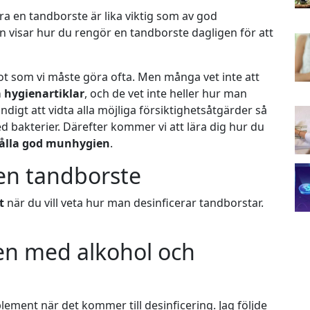
era en tandborste är lika viktig som av god
ln visar hur du rengör en tandborste dagligen för att
ot som vi måste göra ofta. Men många vet inte att
a hygienartiklar
, och de vet inte heller hur man
digt att vidta alla möjliga försiktighetsåtgärder så
ed bakterier. Därefter kommer vi att lära dig hur du
ålla god munhygien
.
en tandborste
t
när du vill veta hur man desinficerar tandborstar.
en med alkohol och
ement när det kommer till desinficering. Jag följde