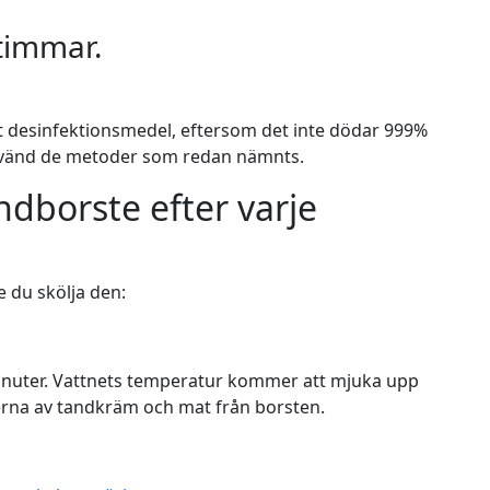
timmar.
ett desinfektionsmedel, eftersom det inte dödar 999%
använd de metoder som redan nämnts.
ndborste efter varje
e du skölja den:
 minuter. Vattnets temperatur kommer att mjuka upp
terna av tandkräm och mat från borsten.