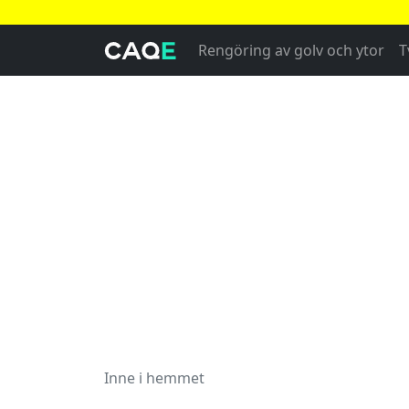
Rengöring av golv och ytor
T
Inne i hemmet