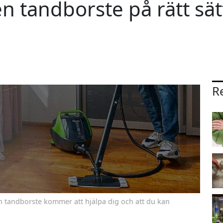
 tandborste på rätt sät
Re
n tandborste kommer att hjälpa dig och att du kan