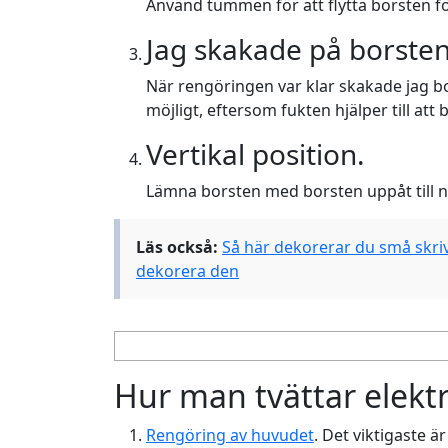
Använd tummen för att flytta borsten f
Jag skakade på borsten
När rengöringen var klar skakade jag bo
möjligt, eftersom fukten hjälper till att b
Vertikal position.
Lämna borsten med borsten uppåt till 
Läs också:
Så här dekorerar du små skriv
dekorera den
Hur man tvättar elekt
Rengöring av huvudet
. Det viktigaste ä