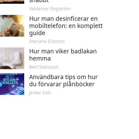
Valdemar Engström
Hur man desinficerar en
mobiltelefon: en komplett
guide
Mariana Eliasson
Hur man viker badlakan
hemma
Bert Svensson
Användbara tips om hur
du förvarar plånböcker
Jerker Falk