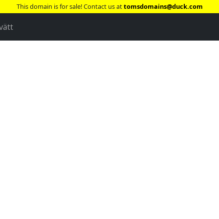
This domain is for sale! Contact us at
tomsdomains@duck.com
vätt