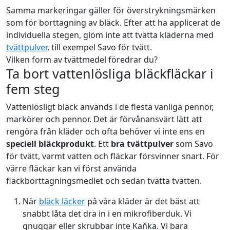
Samma markeringar gäller för överstrykningsmärken
som för borttagning av bläck. Efter att ha applicerat de
individuella stegen, glöm inte att tvätta kläderna med
tvättpulver
, till exempel
Savo för tvätt
.
Vilken form av tvättmedel föredrar du?
Ta bort vattenlösliga bläckfläckar i
fem steg
Vattenlösligt bläck används i de flesta vanliga pennor,
markörer och pennor. Det är förvånansvärt lätt att
rengöra från kläder och ofta behöver vi inte ens en
speciell bläckprodukt
. Ett
bra tvättpulver
som
Savo
för tvätt
, varmt vatten och fläckar försvinner snart. För
värre fläckar kan vi först använda
fläckborttagningsmedlet och sedan tvätta tvätten.
När
bläck läcker
på våra kläder är det bäst att
snabbt låta det dra in i en mikrofiberduk. Vi
gnuggar eller skrubbar inte Kaňka. Vi bara