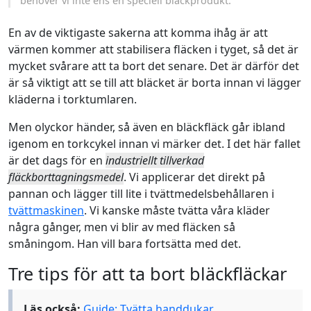
behöver vi inte ens en speciell bläckprodukt.
En av de viktigaste sakerna att komma ihåg är att
värmen kommer att stabilisera fläcken i tyget, så det är
mycket svårare att ta bort det senare. Det är därför det
är så viktigt att se till att bläcket är borta innan vi lägger
kläderna i torktumlaren.
Men olyckor händer, så även en bläckfläck går ibland
igenom en torkcykel innan vi märker det. I det här fallet
är det dags för en
industriellt tillverkad
fläckborttagningsmedel
. Vi applicerar det direkt på
pannan och lägger till lite i tvättmedelsbehållaren i
tvättmaskinen
. Vi kanske måste tvätta våra kläder
några gånger, men vi blir av med fläcken så
småningom. Han vill bara fortsätta med det.
Tre tips för att ta bort bläckfläckar
Läs också:
Guide: Tvätta handdukar