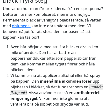
bläck i fyra steg
Undrar du hur man får ur kläderna från en spritpenna?
Detta är lite mer komplicerat, men inte omöjligt.
Permanenta bläck är vanligtvis oljebaserade, så vatten
med
diskmedel
kan inte göra något med dem. Vi
behöver något för att störa den här basen så att
käppen kan tas bort.
Även här börjar vi med att låta bläcket dra in i en
mikrofiberduk. Den här är bättre än
pappershanddukar eftersom pappersbitar från
dem kan komma mellan tygets fibrer och hålla
bläcket i dem.
Vi kommer nu att applicera alkohol eller hårspray
på käppen. Den
innehållna alkoholen löser
upp
oljebasen i bläcket, så det fungerar som en
utmärkt
flyktpunkt
. Vissa använder också en
antibakteriell
rengöringsgel
. Vi kommer inte glömma att
ventilera bra på jobbet och skydda vår hud.