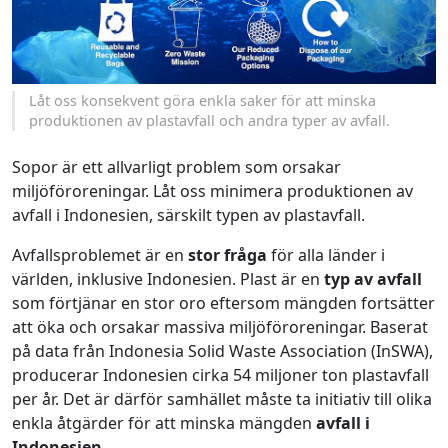
Låt oss konsekvent göra enkla saker för att minska
produktionen av plastavfall och andra typer av avfall.
Sopor är ett allvarligt problem som orsakar
miljöföroreningar. Låt oss minimera produktionen av
avfall i Indonesien, särskilt typen av plastavfall.
Avfallsproblemet är en
stor
fråga
för alla länder i
världen, inklusive Indonesien. Plast är en
typ av avfall
som förtjänar en stor oro eftersom mängden fortsätter
att öka och orsakar massiva miljöföroreningar. Baserat
på data från Indonesia Solid Waste Association (InSWA),
producerar Indonesien cirka 54 miljoner ton plastavfall
per år. Det är därför samhället måste ta initiativ till olika
enkla åtgärder för att minska mängden
avfall i
Indonesien
.