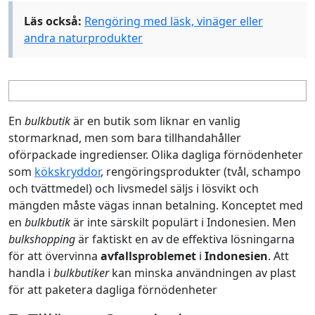
Läs också:
Rengöring med läsk, vinäger eller
andra naturprodukter
En
bulkbutik
är en butik som liknar en vanlig
stormarknad, men som bara tillhandahåller
oförpackade ingredienser. Olika dagliga förnödenheter
som
kökskryddor
, rengöringsprodukter (tvål, schampo
och tvättmedel) och livsmedel säljs i lösvikt och
mängden måste vägas innan betalning. Konceptet med
en
bulkbutik
är inte särskilt populärt i Indonesien. Men
bulkshopping
är faktiskt en av de effektiva lösningarna
för att övervinna
avfallsproblemet
i
Indonesien
. Att
handla i
bulkbutiker
kan minska användningen av plast
för att paketera dagliga förnödenheter