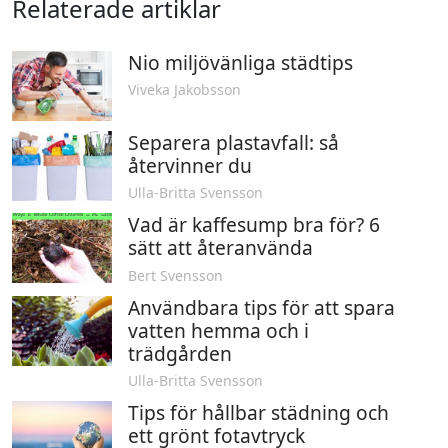
Relaterade artiklar
Nio miljövänliga städtips
Viveka Jakobsson
Separera plastavfall: så
återvinner du
Ulla-Britta Svensson
Vad är kaffesump bra för? 6
sätt att återanvända
Bert Svensson
Användbara tips för att spara
vatten hemma och i
trädgården
Ulla-Britta Svensson
Tips för hållbar städning och
ett grönt fotavtryck