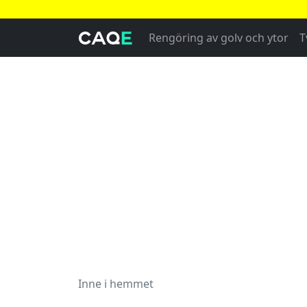
Rengöring av golv och ytor
T
Inne i hemmet