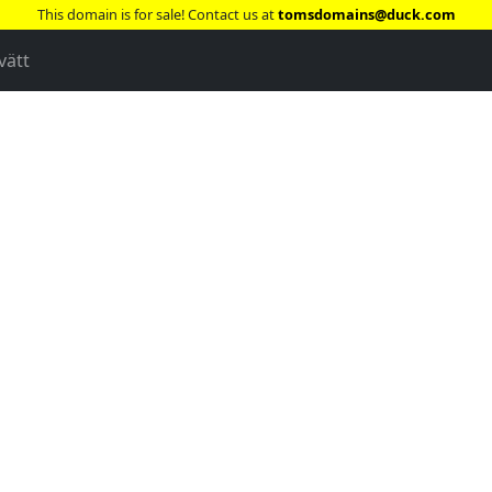
This domain is for sale! Contact us at
tomsdomains@duck.com
vätt