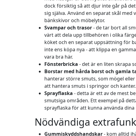
dock försiktig så att djur inte går på det 
sig själva. Använd en separat skål med
bänkskivor och möbelytor.
Svampar och trasor
- de tar bort all sm
värt att dela upp tillbehören i olika fä
köket och en separat uppsättning för b
inte ens köpa nya - att klippa en gamma
vara bra här.
Fönsterbricka
- det är en liten skrapa
Borstar med hårda borst och gamla t
hanterar större smuts, som mögel eller
att hantera smuts i springor och kanter.
Sprayflaska
- detta är ett av de mest 
smutsiga områden. Ett exempel på dett
sprayflaska för att kunna använda din
Nödvändiga extrafunk
Gummiskyddshandskar
- kom alltid i