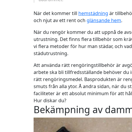
När det kommer till
hemstädning
är tillbeh
och njut av ett rent och
glänsande hem
.
När du rengör kommer du att uppnå de avs
utrustning. Det finns flera tillbehör som kr
vi flera metoder för hur man städar, och v
städutrustning.
Att använda rätt rengöringstillbehör är avgö
arbete ska bli tillfredsställande behöver du
rätt rengöringsmedel.
Basprodukten är
reng
smuts från alla ytor. Å andra sidan, när du s
faciliteter är ett absolut minimum för att hål
Hur diskar du?
Bekämpning av damm: