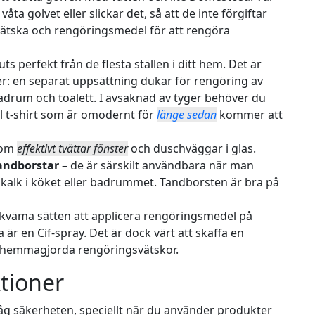
våta golvet eller slickar det, så att de inte förgiftar
 vätska och rengöringsmedel för att rengöra
uts perfekt från de flesta ställen i ditt hem. Det är
rger: en separat uppsättning dukar för rengöring av
adrum och toalett. I avsaknad av tyger behöver du
l t-shirt som är omodernt för
länge sedan
kommer att
 som
effektivt tvättar fönster
och duschväggar i glas.
andborstar
– de är särskilt användbara när man
 kalk i köket eller badrummet. Tandborsten är bra på
bekväma sätten att applicera rengöringsmedel på
a är en
Cif-spray
. Det är dock värt att skaffa en
a hemmagjorda rengöringsvätskor.
tioner
håg säkerheten, speciellt när du använder produkter