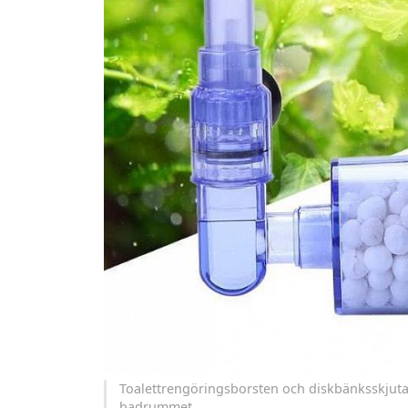
Toalettrengöringsborsten och diskbänksskjuta
badrummet.