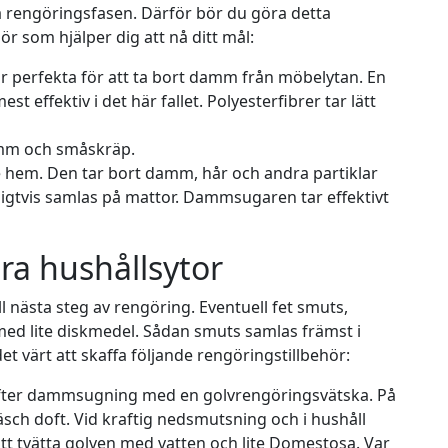
a rengöringsfasen. Därför bör du göra detta
r som hjälper dig att nå ditt mål:
är perfekta för att ta bort damm från möbelytan. En
 effektiv i det här fallet. Polyesterfibrer tar lätt
amm och småskräp.
e hem. Den tar bort damm, hår och andra partiklar
ligtvis samlas på mattor. Dammsugaren tar effektivt
era hushållsytor
ll nästa steg av rengöring. Eventuell fet smuts,
med lite diskmedel. Sådan smuts samlas främst i
det värt att skaffa följande rengöringstillbehör:
 efter dammsugning med en golvrengöringsvätska. På
räsch doft. Vid kraftig nedsmutsning och i hushåll
tt tvätta golven med vatten och lite
Domestosa
. Var