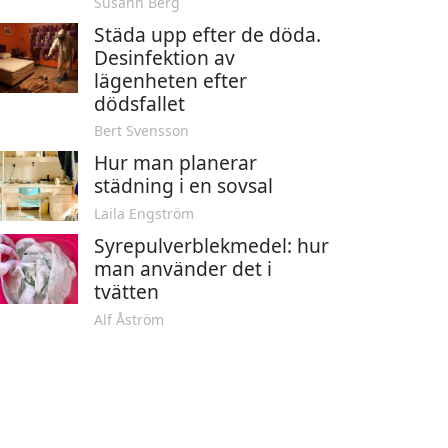
Susann Berg
Städa upp efter de döda.
Desinfektion av
lägenheten efter
dödsfallet
Bert Svensson
Hur man planerar
städning i en sovsal
Laila Engström
Syrepulverblekmedel: hur
man använder det i
tvätten
Alf Åström