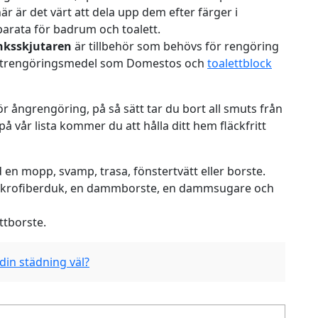
är är det värt att dela upp dem efter färger i
parata för badrum och toalett.
nksskjutaren
är tillbehör som behövs för rengöring
ttrengöringsmedel
som Domestos och
toalettblock
ör ångrengöring, på så sätt tar du bort all smuts från
å vår lista kommer du att hålla ditt hem fläckfritt
en mopp, svamp, trasa, fönstertvätt eller borste.
mikrofiberduk, en dammborste, en dammsugare och
tborste.
din städning väl?