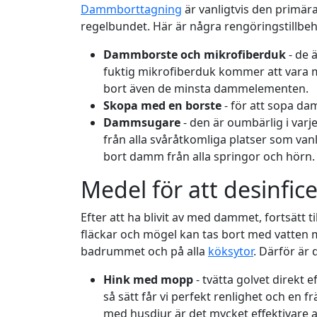
Dammborttagning
är vanligtvis den primär
regelbundet. Här är några rengöringstillbehö
Dammborste och mikrofiberduk
- de 
fuktig mikrofiberduk kommer att vara mest
bort även de minsta dammelementen.
Skopa med en borste
- för att sopa d
Dammsugare
- den är oumbärlig i varj
från alla svåråtkomliga platser som van
bort damm från alla springor och hörn.
Medel för att desinfic
Efter att ha blivit av med dammet, fortsätt ti
fläckar och mögel kan tas bort med vatten 
badrummet och på alla
köksytor
. Därför är 
Hink med mopp
- tvätta golvet direkt
så sätt får vi perfekt renlighet och en f
med husdjur är det mycket effektivare a