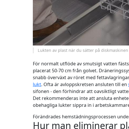
Lukten av plast när du sätter på diskmaskinen 
För normalt utflöde av smutsigt vatten fästs 
placerat 50-70 cm från golvet. Dräneringssys
snabb överväxt av röret med fettavlagringar
lukt
. Ofta är avloppskretsen ansluten till en
sifonen - den förhindrar att oavsiktligt va
Det rekommenderas inte att ansluta enheten 
obehagliga lukter sippra in i arbetskammar
Förändrades hemstädningsprocessen under 
Hur man eliminerar pl