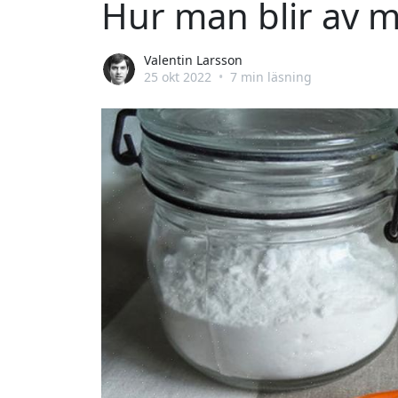
Hur man blir av 
Valentin Larsson
25 okt 2022
•
7 min läsning