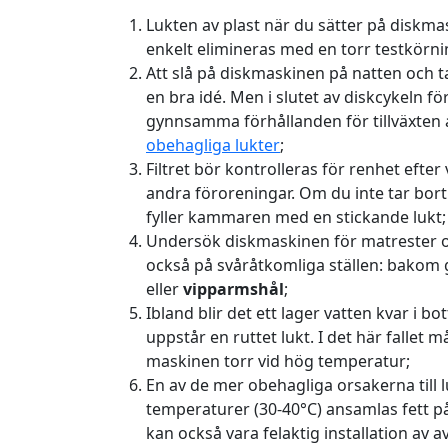
Lukten av plast när du sätter på diskma
enkelt elimineras med en torr testkörnin
Att slå på diskmaskinen på natten och 
en bra idé. Men i slutet av diskcykeln 
gynnsamma förhållanden för tillväxten 
obehagliga lukter
;
Filtret bör kontrolleras för renhet efter
andra föroreningar. Om du inte tar bort
fyller kammaren med en stickande lukt;
Undersök diskmaskinen för matrester oc
också på svåråtkomliga ställen: bakom
eller
vipparmshål
;
Ibland blir det ett lager vatten kvar i b
uppstår en ruttet lukt. I det här fallet 
maskinen torr vid hög temperatur;
En av de mer obehagliga orsakerna till lu
temperaturer (30-40°C) ansamlas fett på
kan också vara felaktig installation av a