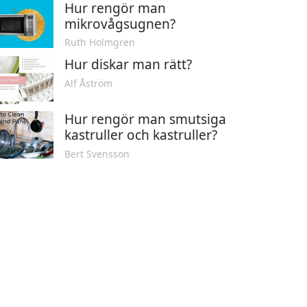
Hur rengör man
mikrovågsugnen?
Ruth Holmgren
Hur diskar man rätt?
Alf Åström
Hur rengör man smutsiga
kastruller och kastruller?
Bert Svensson