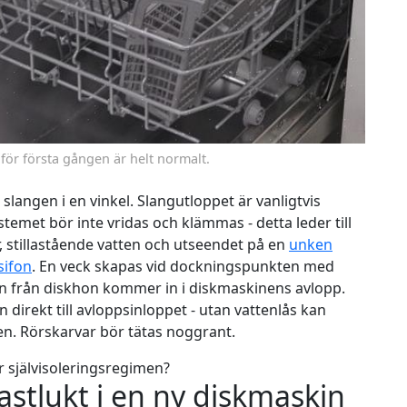
för första gången är helt normalt.
slangen i en vinkel. Slangutloppet är vanligtvis
temet bör inte vridas och klämmas - detta leder till
, stillastående vatten och utseendet på en
unken
sifon
. En veck skapas vid dockningspunkten med
tten från diskhon kommer in i diskmaskinens avlopp.
direkt till avloppsinloppet - utan vattenlås kan
en. Rörskarvar bör tätas noggrant.
självisoleringsregimen?
astlukt i en ny diskmaskin