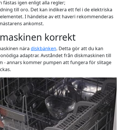
fästas igen enligt alla regler;
dning till oro. Det kan indikera ett fel i de elektriska
eelementet. I händelse av ett haveri rekommenderas
n mästarens ankomst.
kmaskinen korrekt
kmaskinen nära
diskbänken
. Detta gör att du kan
onödiga adaptrar. Avståndet från diskmaskinen till
5 m - annars kommer pumpen att fungera för slitage
ckas.