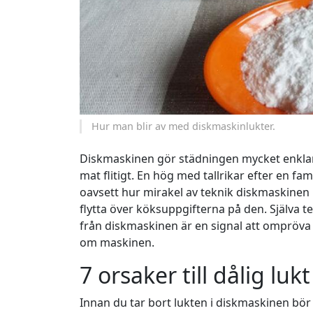
Hur man blir av med diskmaskinlukter.
Diskmaskinen gör städningen mycket enklare
mat flitigt. En hög med tallrikar efter en 
oavsett hur mirakel av teknik diskmaskinen k
flytta över köksuppgifterna på den. Själva 
från diskmaskinen är en signal att ompröva 
om maskinen.
7 orsaker till dålig lukt
Innan du tar bort lukten i diskmaskinen bör