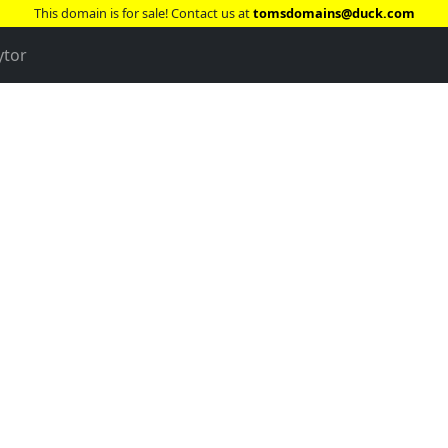
This domain is for sale! Contact us at
tomsdomains@duck.com
ytor