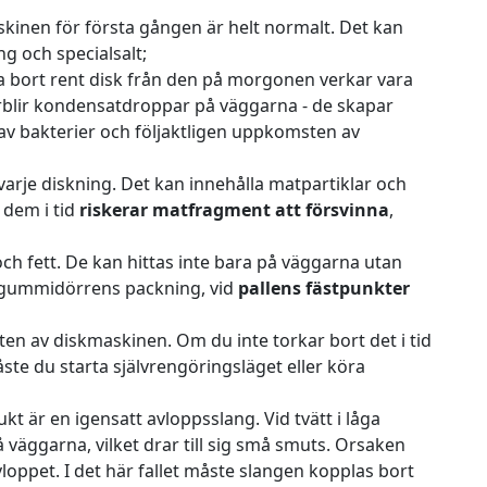
skinen för första gången är helt normalt. Det kan
g och specialsalt;
ta bort rent disk från den på morgonen verkar vara
förblir kondensatdroppar på väggarna - de skapar
av bakterier och följaktligen uppkomsten av
 varje diskning. Det kan innehålla matpartiklar och
 dem i tid
riskerar matfragment att försvinna
,
h fett. De kan hittas inte bara på väggarna utan
 gummidörrens packning, vid
pallens fästpunkter
otten av diskmaskinen. Om du inte torkar bort det i tid
måste du starta självrengöringsläget eller köra
kt är en igensatt avloppsslang. Vid tvätt i låga
 väggarna, vilket drar till sig små smuts. Orsaken
vloppet. I det här fallet måste slangen kopplas bort