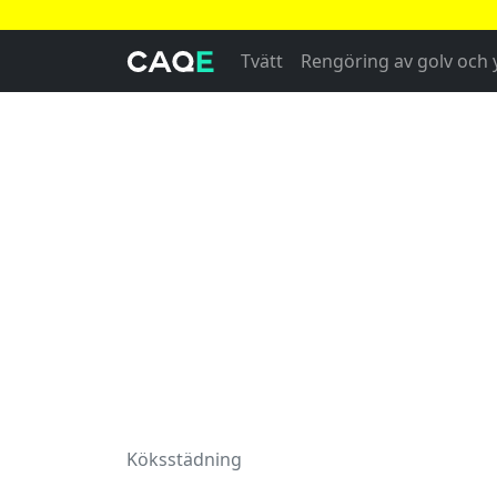
Tvätt
Rengöring av golv och 
Köksstädning