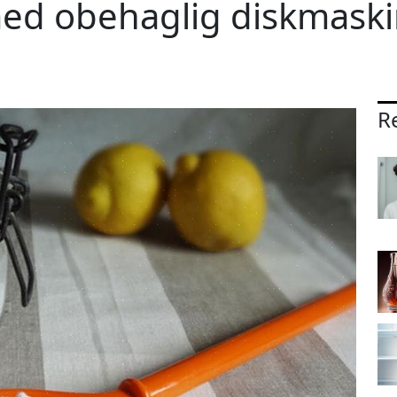
med obehaglig diskmaski
Re