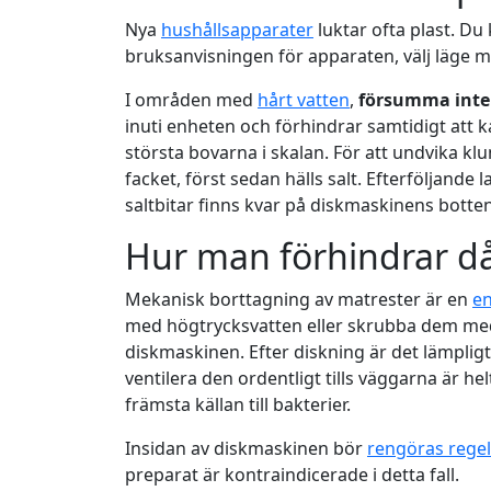
Nya
hushållsapparater
luktar ofta plast. Du
bruksanvisningen för apparaten, välj läge 
I områden med
hårt vatten
,
försumma inte 
inuti enheten och förhindrar samtidigt att
största bovarna i skalan. För att undvika klu
facket, först sedan hälls salt. Efterföljande la
saltbitar finns kvar på diskmaskinens botten
Hur man förhindrar då
Mekanisk borttagning av matrester är en
e
med högtrycksvatten eller skrubba dem med
diskmaskinen. Efter diskning är det lämplig
ventilera den ordentligt tills väggarna är h
främsta källan till bakterier.
Insidan av diskmaskinen bör
rengöras rege
preparat är kontraindicerade i detta fall.