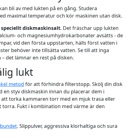
 kan bli av med lukten på en gång. Studera
med maximal temperatur och kör maskinen utan disk.
speciellt diskmaskinsalt
. Det fräschar upp lukten
 kalcium- och magnesiumhydrokarbonater avsätts - de
mpar, vid den första uppstarten, hälls först vatten i
ster behöver inte tillsätta vatten. Se till att inga
 – det lämnar en rest på disken.
lig lukt
nkel metod
för att förhindra filterstopp. Skölj din disk
 en styv diskmaskin innan du placerar dem i
t att torka kammaren torr med en mjuk trasa eller
elt torra. Fukt i kombination med värme är den
lbundet
. Slippulver, aggressiva klorhaltiga och sura