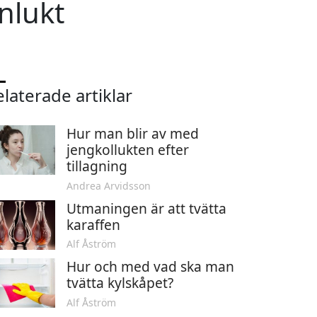
nlukt
laterade artiklar
Hur man blir av med
jengkollukten efter
tillagning
Andrea Arvidsson
Utmaningen är att tvätta
karaffen
Alf Åström
Hur och med vad ska man
tvätta kylskåpet?
Alf Åström