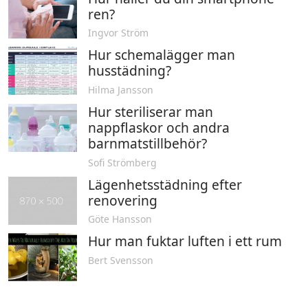
ren?
Ingvor Ström
Hur schemalägger man
husstädning?
Hilma Jansson
Hur steriliserar man
nappflaskor och andra
barnmatstillbehör?
Sofi Strömberg
Lägenhetsstädning efter
renovering
Göte Hansson
Hur man fuktar luften i ett rum
Bert Svensson