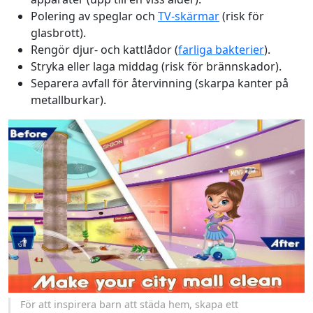
Polering av speglar och
TV-skärmar
(risk för
glasbrott).
Rengör djur- och kattlådor (
farliga bakterier
).
Stryka eller laga middag (risk för brännskador).
Separera avfall för återvinning (skarpa kanter på
metallburkar).
För att inspirera barn att städa hem, skapa ett