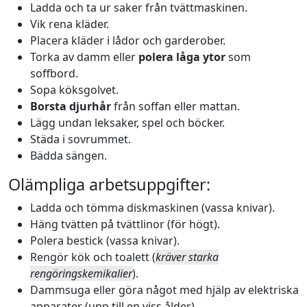
Ladda och ta ur saker från tvättmaskinen.
Vik rena kläder.
Placera kläder i lådor och garderober.
Torka av damm eller
polera låga ytor
som
soffbord.
Sopa köksgolvet.
Borsta djurhår
från soffan eller mattan.
Lägg undan leksaker, spel och böcker.
Städa i sovrummet.
Bädda sängen.
Olämpliga arbetsuppgifter:
Ladda och tömma diskmaskinen (vassa knivar).
Häng tvätten på tvättlinor (för högt).
Polera bestick (vassa knivar).
Rengör kök och toalett (
kräver starka
rengöringskemikalier
).
Dammsuga eller göra något med hjälp av elektriska
apparater (upp till en viss ålder).