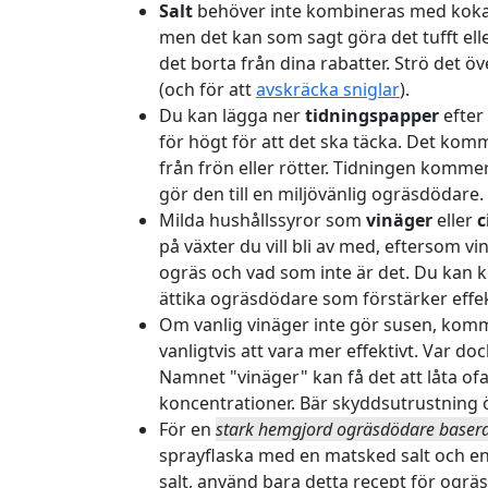
Salt
behöver inte kombineras med kokan
men det kan som sagt göra det tufft eller
det borta från dina rabatter. Strö det ö
(och för att
avskräcka sniglar
).
Du kan lägga ner
tidningspapper
efter
för högt för att det ska täcka. Det komm
från frön eller rötter. Tidningen kommer 
gör den till en miljövänlig ogräsdödare.
Milda hushållssyror som
vinäger
eller
c
på växter du vill bli av med, eftersom v
ogräs och vad som inte är det. Du kan k
ättika ogräsdödare som förstärker effe
Om vanlig vinäger inte gör susen, ko
vanligtvis att vara mer effektivt. Var d
Namnet "vinäger" kan få det att låta ofar
koncentrationer. Bär skyddsutrustning 
För en
stark hemgjord ogräsdödare baser
sprayflaska med en matsked salt och en 
salt, använd bara detta recept för og