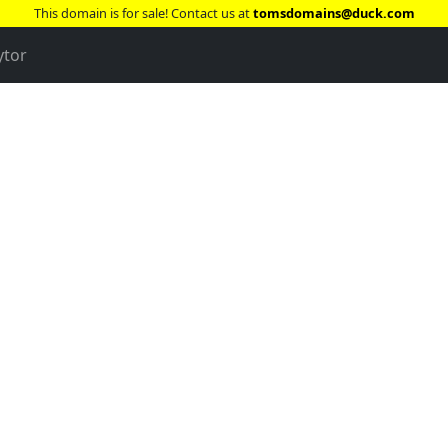
This domain is for sale! Contact us at
tomsdomains@duck.com
ytor