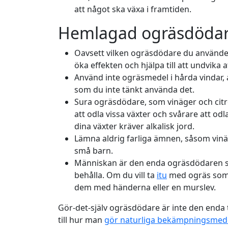
att något ska växa i framtiden.
Hemlagad ogräsdödare
Oavsett vilken ogräsdödare du använder
öka effekten och hjälpa till att undvika 
Använd inte ogräsmedel i hårda vindar, 
som du inte tänkt använda det.
Sura ogräsdödare, som vinäger och citro
att odla vissa växter och svårare att od
dina växter kräver alkalisk jord.
Lämna aldrig farliga ämnen, såsom vinäg
små barn.
Människan är den enda ogräsdödaren som
behålla. Om du vill ta
itu
med ogräs som 
dem med händerna eller en murslev.
Gör-det-själv ogräsdödare är inte den enda t
till hur man
gör naturliga bekämpningsmed