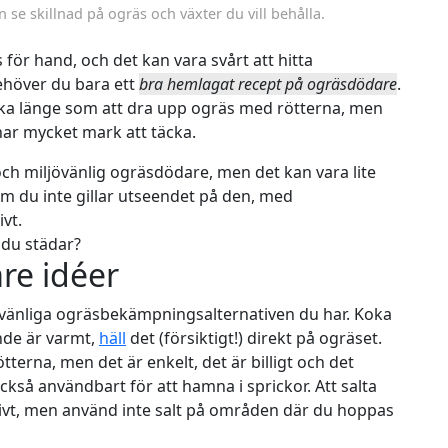
e skillnad på ogräs och växter du vill behålla.
s för hand, och det kan vara svårt att hitta
behöver du bara ett
bra hemlagat recept på ogräsdödare
.
ika länge som att dra upp ogräs med rötterna, men
har mycket mark att täcka.
och miljövänlig ogräsdödare, men det kan vara lite
m du inte gillar utseendet på den, med
vt.
 du städar?
re idéer
övänliga ogräsbekämpningsalternativen du har. Koka
nde är varmt,
häll
det (försiktigt!) direkt på ogräset.
terna, men det är enkelt, det är billigt och det
kså användbart för att hamna i sprickor. Att salta
ivt, men använd inte salt på områden där du hoppas