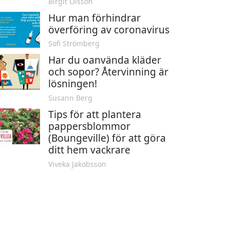
Birgit Olsson
Hur man förhindrar
överföring av coronavirus
Sofi Strömberg
Har du oanvända kläder
och sopor? Återvinning är
lösningen!
Susann Berg
Tips för att plantera
pappersblommor
(Boungeville) för att göra
ditt hem vackrare
Viveka Jakobsson