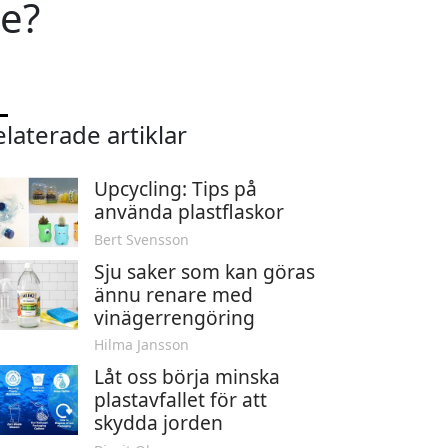
e?
laterade artiklar
Upcycling: Tips på
använda plastflaskor
Bert Svensson
Sju saker som kan göras
ännu renare med
vinägerrengöring
Hilma Jansson
Låt oss börja minska
plastavfallet för att
skydda jorden