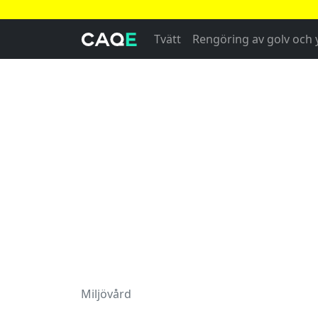
Tvätt
Rengöring av golv och 
Miljövård