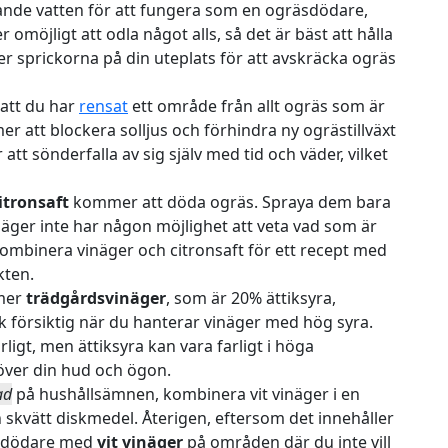
de vatten för att fungera som en ogräsdödare,
 omöjligt att odla något alls, så det är bäst att hålla
ver sprickorna på din uteplats för att avskräcka ogräs
 att du har
rensat
ett område från allt ogräs som är
er att blockera solljus och förhindra ny ogrästillväxt
att sönderfalla av sig själv med tid och väder, vilket
itronsaft
kommer att döda ogräs. Spraya dem bara
inäger inte har någon möjlighet att veta vad som är
ombinera vinäger och citronsaft för ett recept med
kten.
mmer
trädgårdsvinäger
, som är 20% ättiksyra,
ock försiktig när du hanterar vinäger med hög syra.
ligt, men ättiksyra kan vara farligt i höga
över din hud och ögon.
ad
på hushållsämnen, kombinera vit vinäger i en
skvätt diskmedel. Återigen, eftersom det innehåller
räsdödare med
vit vinäger
på områden där du inte vill