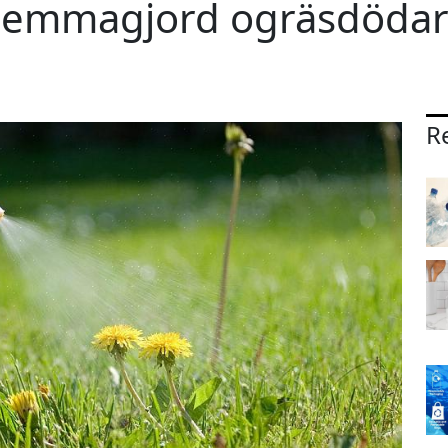
hemmagjord ogräsdödar
Re