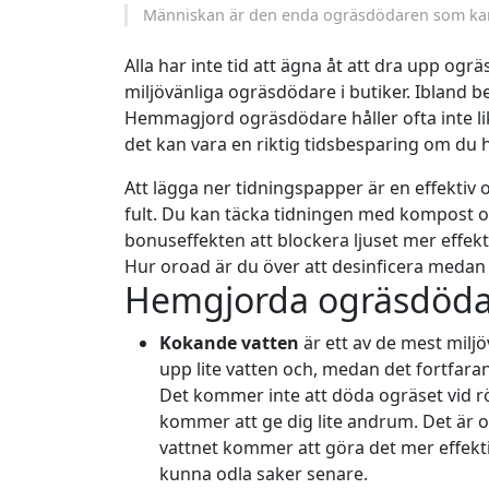
Människan är den enda ogräsdödaren som kan s
Alla har inte tid att ägna åt att dra upp ogrä
miljövänliga ogräsdödare i butiker. Ibland 
Hemmagjord ogräsdödare håller ofta inte l
det kan vara en riktig tidsbesparing om du 
Att lägga ner tidningspapper är en effektiv 
fult. Du kan täcka tidningen med kompost o
bonuseffekten att blockera ljuset mer effekti
Hur oroad är du över att desinficera medan
Hemgjorda ogräsdöda
Kokande vatten
är ett av de mest milj
upp lite vatten och, medan det fortfara
Det kommer inte att döda ogräset vid röt
kommer att ge dig lite andrum. Det är oc
vattnet kommer att göra det mer effekt
kunna odla saker senare.