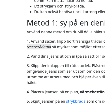
denim kan matta nålar på nolltid.
Ett strykjärn och strykbräda.
Du kan också behöva tjock kartong eller
Metod 1: sy på en de
Använd denna metod om du vill dölja hålet s
1. Använd saxen, klipp bort fransiga trådar oc
reservtrådarna
så mycket som möjligt efters
2. Vänd dina jeans ut och in (på så sätt bli
3. Klipp denimlappen till rätt storlek. Plåst
omgivande jeans som ser ut som om den ock
utrymme att arbeta med och hjälper även til
hålet.
4. Placera jeansen på en plan,
värmebestän
5. Skjut jeansen på en
strykbräda
som om d