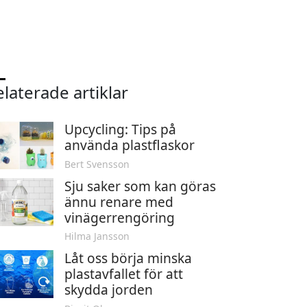
laterade artiklar
Upcycling: Tips på
använda plastflaskor
Bert Svensson
Sju saker som kan göras
ännu renare med
vinägerrengöring
Hilma Jansson
Låt oss börja minska
plastavfallet för att
skydda jorden