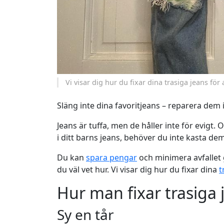
Vi visar dig hur du fixar dina trasiga jeans för a
Släng inte dina favoritjeans – reparera dem i
Jeans är tuffa, men de håller inte för evigt. O
i ditt barns jeans, behöver du inte kasta dem
Du kan
spara pengar
och minimera avfallet 
du väl vet hur. Vi visar dig hur du fixar dina
t
Hur man fixar trasiga 
Sy en tår