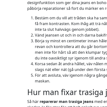
designfunktion som ger dina jeans en boho-l
påbörja reparationer så fort du märker en reva
Bestäm om du vill att tråden ska ha sam
få fram kontrasten. Kom ihåg att trä nå
inte ta slut halvvägs genom jobbet).
Vänd jeansen ut och in och darna bakifr
Börja sy minst en centimeter innan hålet
revan och kontrollera att du går bortom 
men inte för hårt så att den klumpar tyget
du inte oavsiktligt syr igenom till andra 
Korsa sedan åt andra hållet, väv nålen m
slags nät eller nät (gå under den förs
För att avsluta, väv igenom några gånger
maskan.
Hur man fixar trasiga 
Så här
reparerar man trasiga jeans
med en 