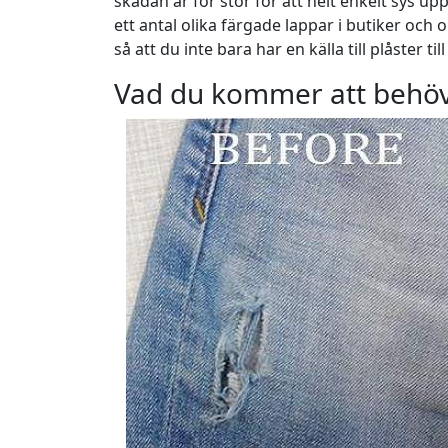
skadan är för stor för att helt enkelt sys u
ett antal olika färgade lappar i butiker och 
så att du inte bara har en källa till plåster 
Vad du kommer att behö