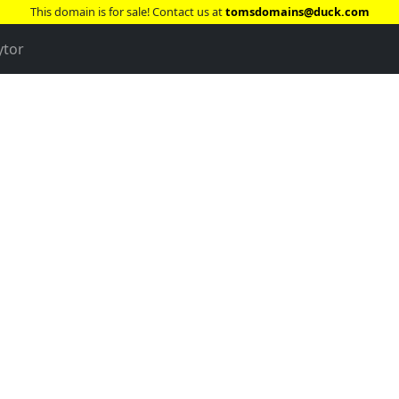
This domain is for sale! Contact us at
tomsdomains@duck.com
ytor