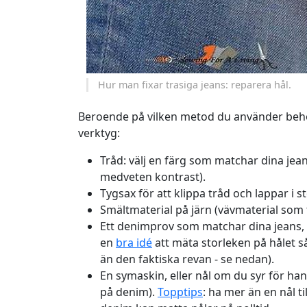
Hur man fixar trasiga jeans: reparera hål.
Beroende på vilken metod du använder behö
verktyg:
Tråd: välj en färg som matchar dina jea
medveten kontrast).
Tygsax för att klippa tråd och lappar i st
Smältmaterial på järn (vävmaterial som 
Ett denimprov som matchar dina jeans,
en
bra idé
att mäta storleken på hålet så
än den faktiska revan - se nedan).
En symaskin, eller nål om du syr för ha
på denim).
Topptips
: ha mer än en nål 