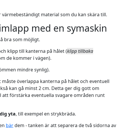
 värmebeständigt material som du kan skära till.
nimlapp med en symaskin
å bra som möjligt.
h klipp till kanterna på hålet (
klipp tillbaka
om de kommer i vägen).
r sömmen mindre synlig).
ret måste överlappa kanterna på hålet och eventuell
så kan gå minst 2 cm. Detta ger dig gott om
l att förstärka eventuella svagare områden runt
dig yta
, till exempel en strykbräda.
en
bär
dem - tanken är att separera de två sidorna av