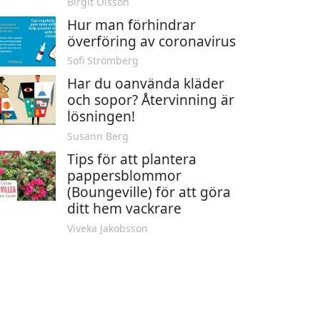
Birgit Olsson
Hur man förhindrar
överföring av coronavirus
Sofi Strömberg
Har du oanvända kläder
och sopor? Återvinning är
lösningen!
Susann Berg
Tips för att plantera
pappersblommor
(Boungeville) för att göra
ditt hem vackrare
Viveka Jakobsson