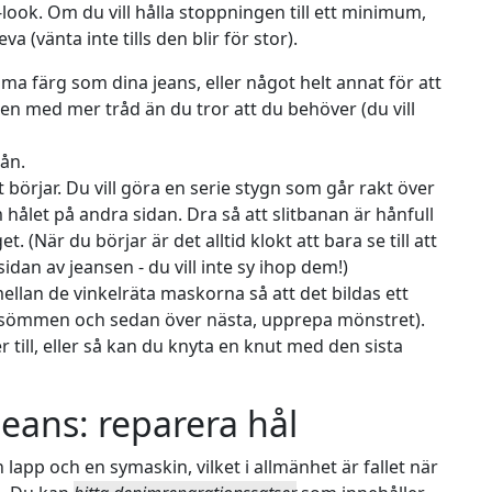
ook. Om du vill hålla stoppningen till ett minimum,
 (vänta inte tills den blir för stor).
ma färg som dina jeans, eller något helt annat för att
len med mer tråd än du tror att du behöver (du vill
ån.
 börjar. Du vill göra en serie stygn som går rakt över
hålet på andra sidan. Dra så att slitbanan är hånfull
. (När du börjar är det alltid klokt att bara se till att
sidan av jeansen - du vill inte sy ihop dem!)
ellan de vinkelräta maskorna så att det bildas ett
ta sömmen och sedan över nästa, upprepa mönstret).
 till, eller så kan du knyta en knut med den sista
jeans: reparera hål
lapp och en symaskin, vilket i allmänhet är fallet när