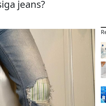
siga jeans?
Re