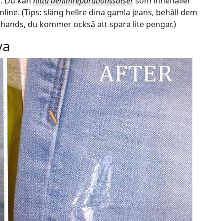
pp. Du kan
hitta denimreparationssatser
som innehåller
online. (Tips: släng hellre dina gamla jeans, behåll dem
till hands, du kommer också att spara lite pengar.)
va