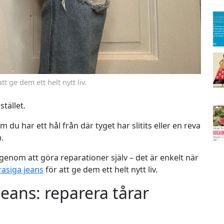
tt ge dem ett helt nytt liv.
stället.
m du har ett hål från där tyget har slitits eller en reva
.
genom att göra reparationer själv – det är enkelt när
rasiga jeans
för att ge dem ett helt nytt liv.
jeans: reparera tårar