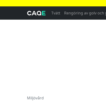
Tvätt
Rengöring av golv och 
Miljövård