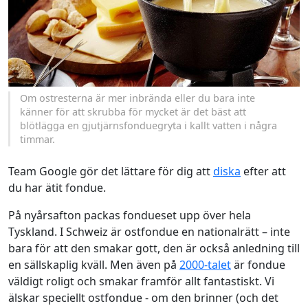
Om ostresterna är mer inbrända eller du bara inte
känner för att skrubba för mycket är det bäst att
blötlägga en gjutjärnsfonduegryta i kallt vatten i några
timmar.
Team Google gör det lättare för dig att
diska
efter att
du har ätit fondue.
På nyårsafton packas fondueset upp över hela
Tyskland. I Schweiz är ostfondue en nationalrätt – inte
bara för att den smakar gott, den är också anledning till
en sällskaplig kväll. Men även på
2000-talet
är fondue
väldigt roligt och smakar framför allt fantastiskt. Vi
älskar speciellt ostfondue - om den brinner (och det