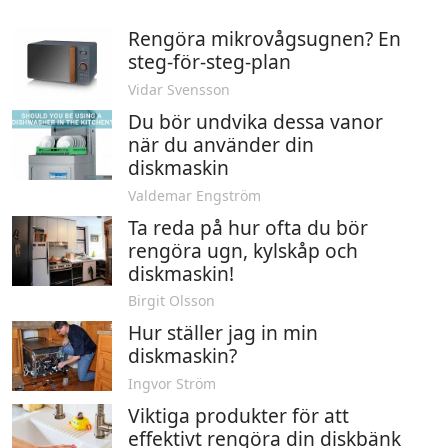
Rengöra mikrovågsugnen? En
steg-för-steg-plan
Vidar Svensson
Du bör undvika dessa vanor
när du använder din
diskmaskin
Valdemar Engström
Ta reda på hur ofta du bör
rengöra ugn, kylskåp och
diskmaskin!
Birgit Olsson
Hur ställer jag in min
diskmaskin?
Ingvor Ström
Viktiga produkter för att
effektivt rengöra din diskbänk