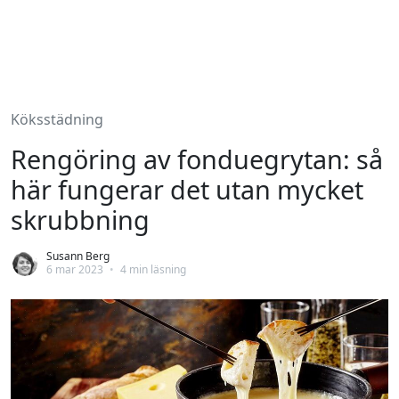
Köksstädning
Rengöring av fonduegrytan: så
här fungerar det utan mycket
skrubbning
Susann Berg
6 mar 2023
•
4 min läsning