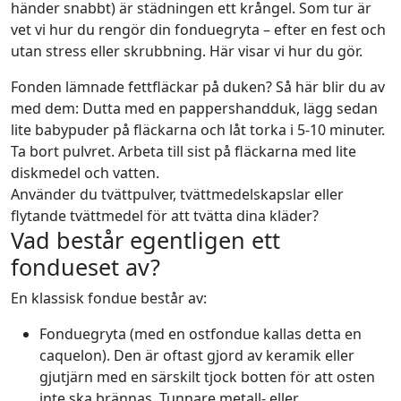
händer snabbt) är städningen ett krångel. Som tur är
vet vi hur du rengör din fonduegryta – efter en fest och
utan stress eller skrubbning. Här visar vi hur du gör.
Fonden lämnade fettfläckar på duken? Så här blir du av
med dem: Dutta med en pappershandduk, lägg sedan
lite babypuder på fläckarna och låt torka i 5-10 minuter.
Ta bort pulvret. Arbeta till sist på fläckarna med lite
diskmedel och vatten.
Använder du tvättpulver, tvättmedelskapslar eller
flytande tvättmedel för att tvätta dina kläder?
Vad består egentligen ett
fondueset av?
En klassisk fondue består av:
Fonduegryta (med en ostfondue kallas detta en
caquelon). Den är oftast gjord av keramik eller
gjutjärn med en särskilt tjock botten för att osten
inte ska brännas. Tunnare metall- eller