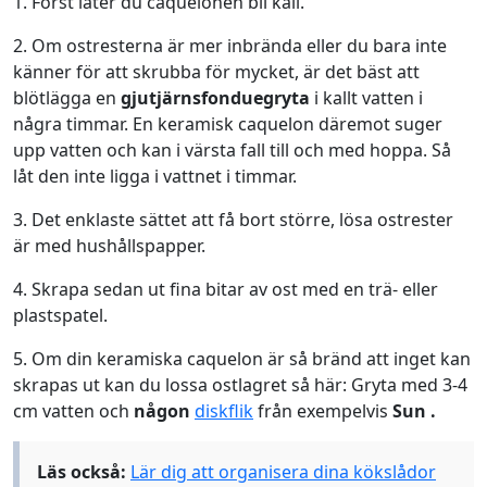
1. Först låter du caquelonen bli kall.
2. Om ostresterna är mer inbrända eller du bara inte
känner för att skrubba för mycket, är det bäst att
blötlägga en
gjutjärnsfonduegryta
i kallt vatten i
några timmar. En keramisk caquelon däremot suger
upp vatten och kan i värsta fall till och med hoppa. Så
låt den inte ligga i vattnet i timmar.
3. Det enklaste sättet att få bort större, lösa ostrester
är med hushållspapper.
4. Skrapa sedan ut fina bitar av ost med en trä- eller
plastspatel.
5. Om din keramiska caquelon är så bränd att inget kan
skrapas ut kan du lossa ostlagret så här: Gryta med 3-4
cm vatten och
någon
diskflik
från exempelvis
Sun
.
Läs också:
Lär dig att organisera dina kökslådor